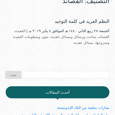
التصنيف:
القصائد
النظم الفريد في كلمة التوحيد
الجمعة ۲۸ ربيع الثاني ۱٤٤۰ هـ الموافق ٤ يناير ۲۰۱۹ مـ |
العقيدة
،
القصائد
،
مباحث ورسائل ومسائل عقدية
،
متون ومنظومات العقيدة
وشروحها
،
مسائل عقدية
أحدث المقالات
بشارات سلفية من البلاد الإندونيسية