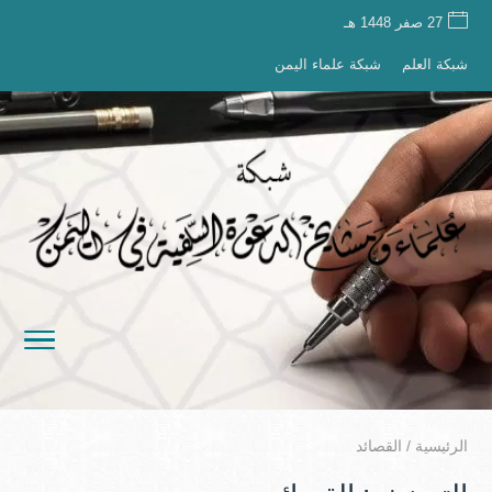
27 صفر 1448 هـ
شبكة العلم
شبكة علماء اليمن
الرئيسية
/
القصائد