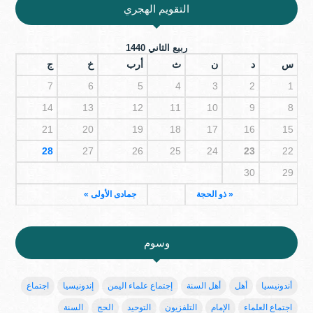
التقويم الهجري
ربيع الثاني 1440
س
د
ن
ث
أرب
خ
ج
7
6
5
4
3
2
1
14
13
12
11
10
9
8
21
20
19
18
17
16
15
28
27
26
25
24
23
22
30
29
« ذو الحجة
جمادى الأولى »
وسوم
أندونيسيا
أهل
أهل السنة
إجتماع علماء اليمن
إندونيسيا
اجتماع
اجتماع العلماء
الإمام
التلفزيون
التوحيد
الحج
السنة