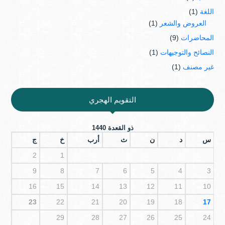
اللغة
(1)
العروض والشعر
(1)
المحاضرات
(9)
النصائح والتوجيهات
(1)
غير مصنف
(1)
التقويم الهجري
ذو القعدة 1440
س
د
ن
ث
أرب
خ
ج
2
1
9
8
7
6
5
4
3
16
15
14
13
12
11
10
23
22
21
20
19
18
17
29
28
27
26
25
24