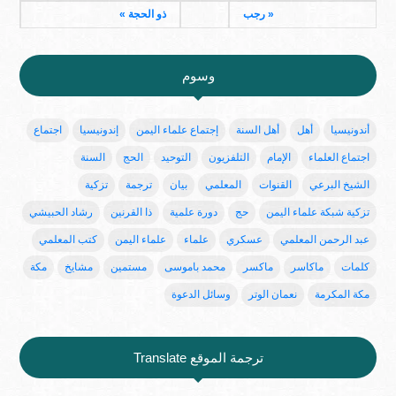
« رجب
ذو الحجة »
وسوم
أندونيسيا
أهل
أهل السنة
إجتماع علماء اليمن
إندونيسيا
اجتماع
اجتماع العلماء
الإمام
التلفزيون
التوحيد
الحج
السنة
الشيخ البرعي
القنوات
المعلمي
بيان
ترجمة
تزكية
تزكية شبكة علماء اليمن
حج
دورة علمية
ذا القرنين
رشاد الحبيشي
عبد الرحمن المعلمي
عسكري
علماء
علماء اليمن
كتب المعلمي
كلمات
ماكاسر
ماكسر
محمد باموسى
مستمين
مشايخ
مكة
مكة المكرمة
نعمان الوتر
وسائل الدعوة
ترجمة الموقع Translate